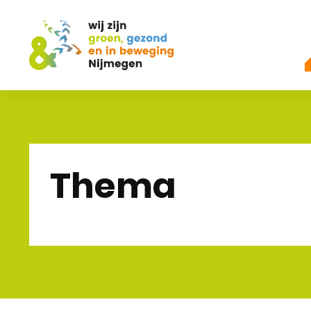
Thema
home
thema's
voldoende beweging & sporten