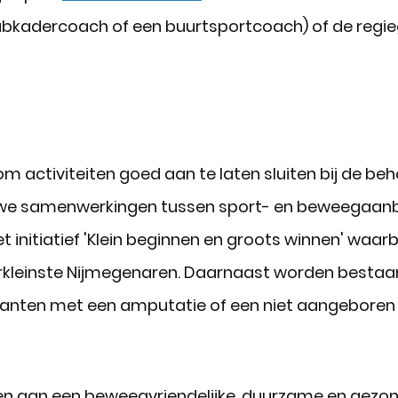
lubkadercoach of een buurtsportcoach) of de regie
 activiteiten goed aan te laten sluiten bij de b
euwe samenwerkingen tussen sport- en beweegaanb
et initiatief 'Klein beginnen en groots winnen' waa
rkleinste Nijmegenaren. Daarnaast worden bestaande 
nten met een amputatie of een niet aangeboren h
agen aan een beweegvriendelijke, duurzame en gez