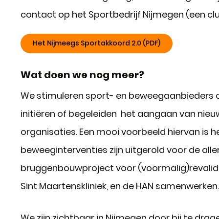
contact op het Sportbedrijf Nijmegen (een c
Het Nijmeegs Sportakkoord 2.0 (PDF)
Wat doen we nog meer?
We stimuleren sport- en beweegaanbieders om
initiëren of begeleiden het aangaan van ni
organisaties. Een mooi voorbeeld hiervan is h
beweeginterventies zijn uitgerold voor de alle
bruggenbouwproject voor (voormalig)revalida
Sint Maartenskliniek, en de HAN samenwerken.
We zijn zichtbaar in Nijmegen door bij te dr