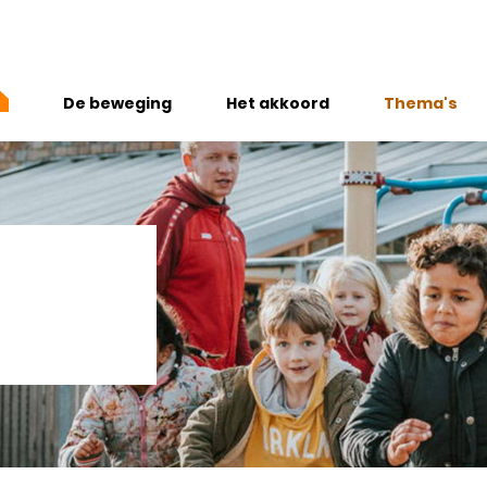
De beweging
Het akkoord
Thema's
Wie zijn we
Jong, Gezon
Onze missie
Rookvrije ge
Partners & vrienden
Gezonde vo
Preventiegelden 2025
Voldoende 
sporten
Alcoholgebru
Mentaal fit
Gezonde le
Vitaliteit wer