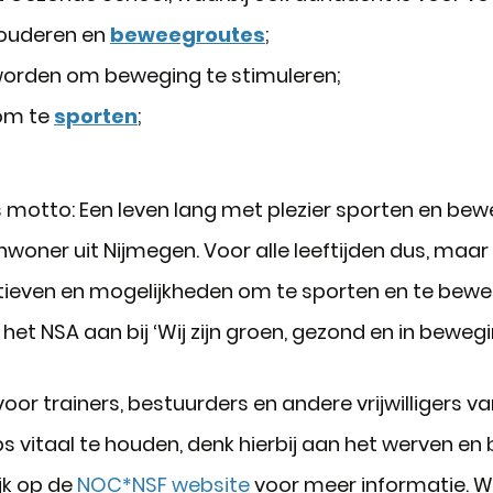
r ouderen en
beweegroutes
;
worden om beweging te stimuleren;
 om te
sporten
;
s motto: Een leven lang met plezier sporten en bew
nwoner uit Nijmegen. Voor alle leeftijden dus, maar 
ieven en mogelijkheden om te sporten en te bewe
et NSA aan bij ‘Wij zijn groen, gezond en in beweg
r trainers, bestuurders en andere vrijwilligers va
vitaal te houden, denk hierbij aan het werven en be
jk op de
NOC*NSF website
voor meer informatie. W