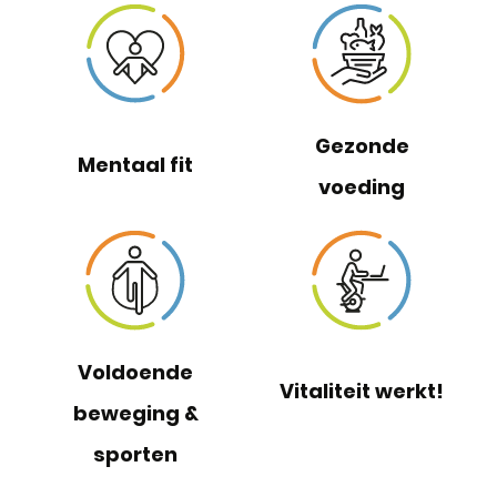
Gezonde
Mentaal fit
voeding
Voldoende
Vitaliteit werkt!
beweging &
sporten