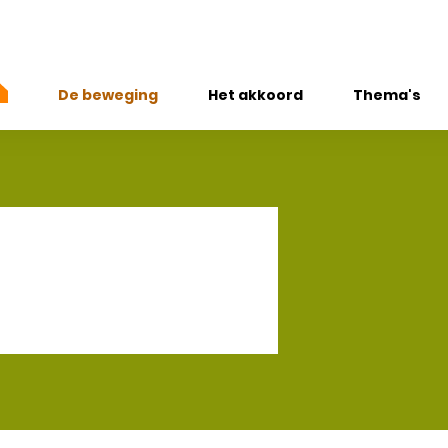
De beweging
Het akkoord
Thema's
Wie zijn we
Jong, Gezon
Onze missie
Rookvrije ge
Partners & vrienden
Gezonde vo
Preventiegelden 2025
Voldoende 
sporten
oekenrestaurant 't hoogstraatje
Alcoholgebru
Mentaal fit
Gezonde le
Vitaliteit wer