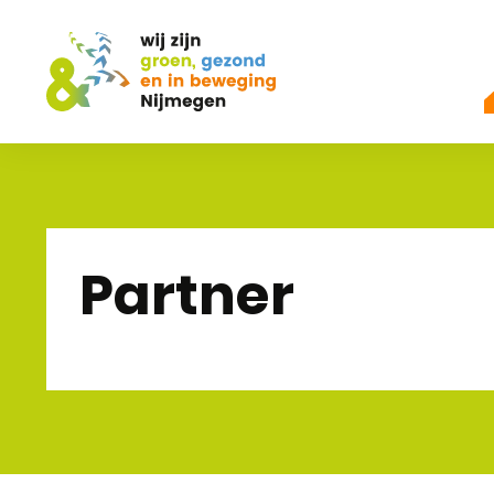
Partner
home
de beweging
partners & vrienden
pannenk