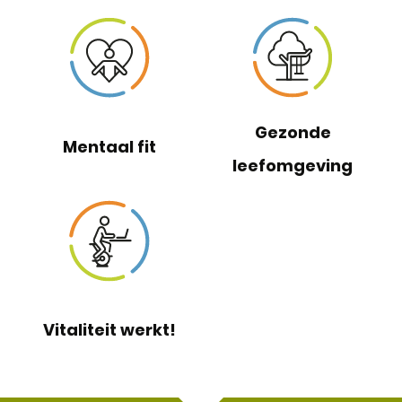
Gezonde
Mentaal fit
leefomgeving
Vitaliteit werkt!