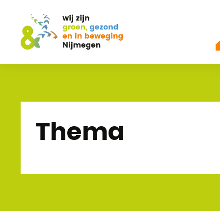
Thema
home
thema's
alcoholgebruik