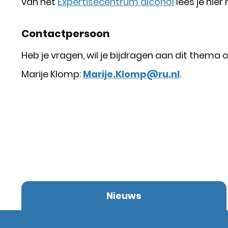
van het
Expertisecentrum alcohol
lees je hier
Contactpersoon
Heb je vragen, wil je bijdragen aan dit them
Marije Klomp:
Marije.Klomp@ru.nl
.
Nieuws