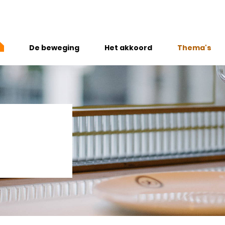
De beweging
Het akkoord
Thema's
Wie zijn we
Jong, Gezon
Onze missie
Rookvrije ge
Partners & vrienden
Gezonde vo
Preventiegelden 2025
Voldoende 
sporten
Alcoholgeb
Mentaal fit
Gezonde le
Vitaliteit wer