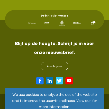
De initiatiefnemers
Blijf op de hoogte. Schrijf je in voor
onze nieuwsbrief.
inschrijven
We use cookies to analyze the use of the website
and to improve the user-friendliness. View our
for
more information.
toegankelijkheidsverklaring